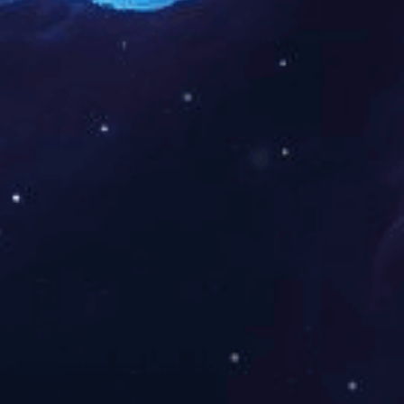
重庆市双桥经开区工业园区
023-43332975
销售部罗经理：
13983630175
技质部徐部长：
15086602172
781313957@qq.com
MOBILE SITE
二维码
ONLINE MESSAGE
在线留言
留言应用名称：
客户留言
描述：
*
留言内容：