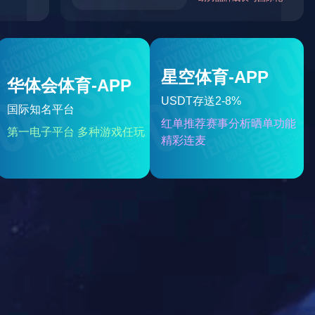
制造业从业人员的日子都不好过。 没有哪一种产品可以像汽
玻璃、陶瓷等，甚至带动起庞大的第三产业群。 单就发动机系