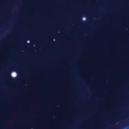
产业撑起中国制造小半壁江山毫不为过，汽车产业停滞，大部分
落——冶金、机械、橡胶、石化、电子、纺织、模具、机加、
轴、凸轮轴、活塞、摇臂、涡
产业停滞，大部分制造业从业人员的日子都不好过。
，触及到制造业的每一个角落——冶金、机械、橡胶、石化、电
体、机油泵、曲轴、凸轮轴、活塞、摇臂、涡轮增压器、共轨管
的产业链。
9年，大批相关配件厂相继关停，其中不乏一些知名大厂，如弗吉
不少汽车零部件厂商纷纷转做其他产品，甚至去做口罩熔喷布模具
.5万辆和230.0万辆，环比分别增长6.3%和4.8%，同比分别增长
产业还是不容乐观，不少厂家的生产线只开了一半或是更少。
链来说，稳定和高效是比价格更重要的竞争力，凭借这个优势，