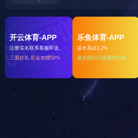
新闻中心
/
行业新闻
/
2020的下半场，汽车零部件行业能“解冻”吗？
2020的下半场，汽车零部件行
分类：
行业新闻
作者：
来源：
发布时间：
2020-11-12
访问量：
0
【概要描述】
汽车产业停滞，制造业瘫一半 说汽车零部件
车这样，有如此长且广泛的产业链，触及到制造业的每一个角
统来说，就已经包含了上百种零件，发动机缸体、机油泵、曲
2020的下半场，汽车零部件行