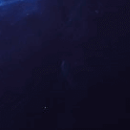
现出全部细节，虽然整体逐渐回暖，但每个企业所面临的市场
位置的零部件，对质量要求一定是越来越高的。而这在上半年
性更强，疫情之后很多收入不是很高的人群，买车倾向性肯定会
重要了，重要的是内容。
成海外零部件供应短缺，特斯拉零部件的国产率将可能提升到
联、智能互联这些，为一些新的零部件制造厂商提供了机会。
方，这个庞大的产业不会消失，无非就是谁来做的问题，那