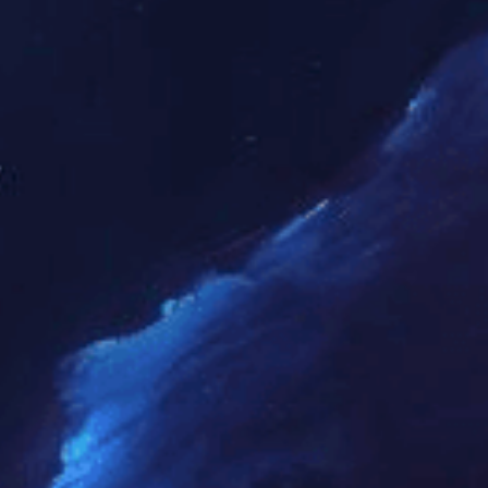
会授予“重庆五一劳动奖状”；被重庆市工商局评为“重庆市
发中心”。公司生产的斯太尔前轴梁、平衡轴锻件被重庆市科委评
三项，取得实用新型专利十多项。
吨摩擦压力机等主要锻压设备，组建了以前轴精辊——模锻生产线为主
，能够承接各类模锻产品、精锻件及机加工成品件等业务。长期为
号。