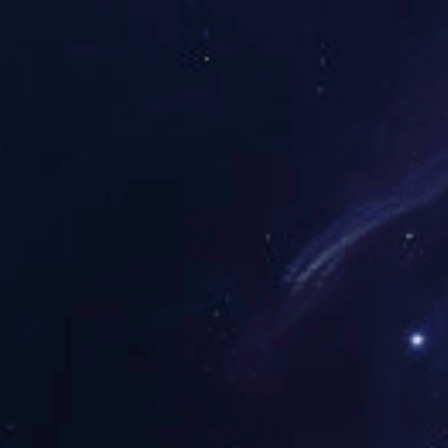
+
库存:
0
米兰体育(中国)官方在线登录
所属分类
返回列表

1
分享
在线留言
产品描述
参数
经过二十多年艰苦创业、脚踏实地、心无旁骛、创新创造，公
著名商标”、“诚信私营企业”、“守合同重信用单位”、“AA
为“重点新产品”、“高新技术产品”，并获得我国锻造行业的
我公司建有模具加工中心和35KVA变电站，拥有4000吨、25
的十二条锻压生产线，可生产重0.2kg-140kg 的米兰
上汽红岩、柳州方盛车桥、重庆大江等大、中型企业定点配套服务
未找到相应参数组，请于后台属性模板中添加
上一个
产品6
下一个