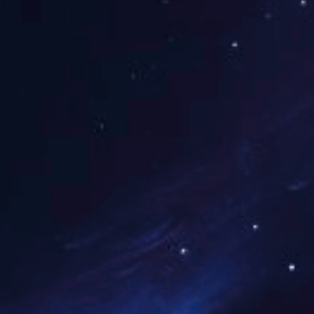
产品4
产品11
产品10
产品9
产品8
产品7
产品6
产品5
产品4
产品3