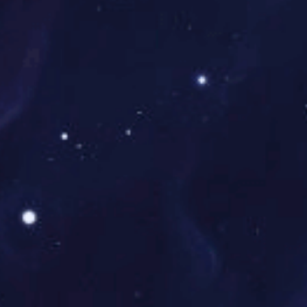
司被当地政府列为“工业企业十强”和重点纳税企业；重庆市总工
A级年检免审”；重庆市中小企业局认定为“重庆市中小企业技术研
最高殊荣——中国锻协授予的“优质锻件奖”，目前已拥有发明专利
00吨、1600吨、1000吨、630吨电动螺旋压力机和4000
体育网页版，并配有前轴梁、平衡轴、转向节等重卡产品机加工生产线
，多次获得“AA级供方”、“优秀供应商”、“战略供应商”等称